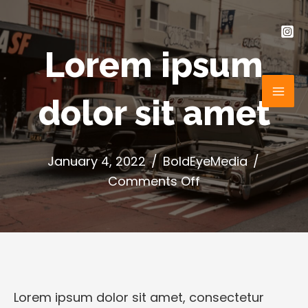
Skip
to
content
Lorem ipsum
dolor sit amet
MAI
ME
January 4, 2022
/
BoldEyeMedia
/
on
Comments Off
Lorem
ipsum
dolor
sit
amet
Lorem ipsum dolor sit amet, consectetur